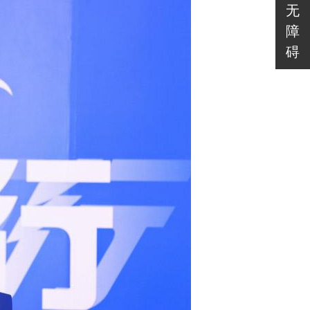
无
障
碍