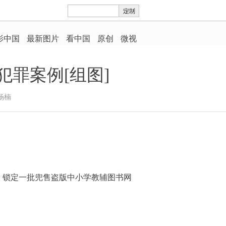
罪案例[组图]
 杨楠
，锁定一批兜售盗版中小学教辅图书网