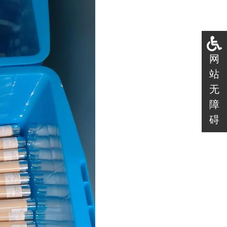
网
站
无
障
碍