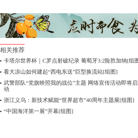
相关推荐
卡塔尔世界杯｜C罗点射破纪录 葡萄牙3:2险胜加纳[组图
看大凉山如何建起“西电东送”巨型换流站[组图]
武警部队“党旗映照我的战位”主题 网络宣传活动即将启
动
浙江义乌：新技术赋能“世界超市”40周年主题展[组图]
“中国海洋第一展”开幕[组图]