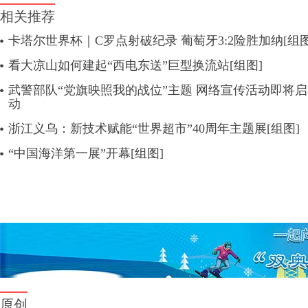
相关推荐
卡塔尔世界杯｜C罗点射破纪录 葡萄牙3:2险胜加纳[组图
看大凉山如何建起“西电东送”巨型换流站[组图]
武警部队“党旗映照我的战位”主题 网络宣传活动即将启
动
浙江义乌：新技术赋能“世界超市”40周年主题展[组图]
“中国海洋第一展”开幕[组图]