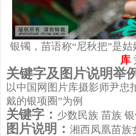
银镯，苗语称“尼秋把”是
库
关键字及图片说明举
以中国网图片库摄影师尹忠
戴的银项圈”为例
关键字：
少数民族 苗族 银
图片说明：
湘西凤凰苗族