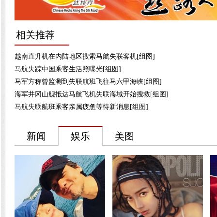
相关推荐
越南直升机在内陆地区搜索马航失联客机[组图]
马航失踪中国乘客生活照曝光[组图]
马军方称曾监测到失联航班飞往马六甲海峡[组图]
海军井冈山舰抵达马航飞机失联海域开始搜救[组图]
马航失联航班乘客亲属疲惫等待新消息[组图]