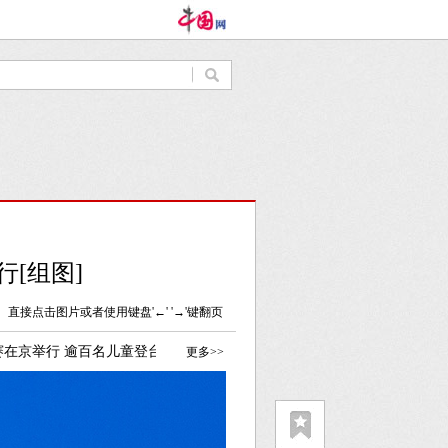
[组图]
直接点击图片或者使用键盘'←' '→'键翻页