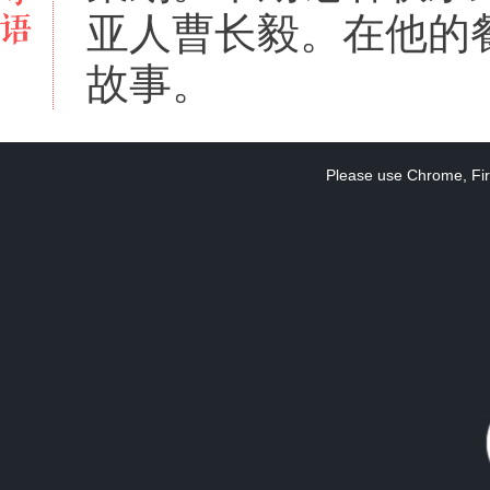
亚人曹长毅。在他的
故事。
This
is
a
Please use Chrome, Fire
modal
window.