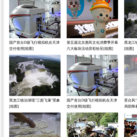
国产首台D级飞行模拟机在天津
第五届北京惠民文化消费季开幕
黑龙江
交付使用[组图]
六大板块活动异彩纷呈[组图]
[组图]
黑龙江镜泊湖现“三面飞瀑”景象
国产首台D级飞行模拟机在天津
受台风“
[组图]
交付使用[组图]
局部降暴