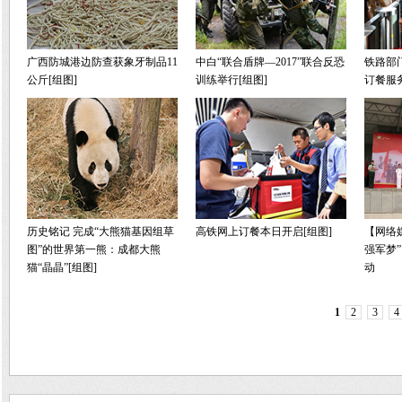
广西防城港边防查获象牙制品11
中白“联合盾牌—2017”联合反恐
铁路部
公斤[组图]
训练举行[组图]
订餐服务
历史铭记 完成“大熊猫基因组草
高铁网上订餐本日开启[组图]
【网络
图”的世界第一熊：成都大熊
强军梦
猫“晶晶”[组图]
动
1
2
3
4