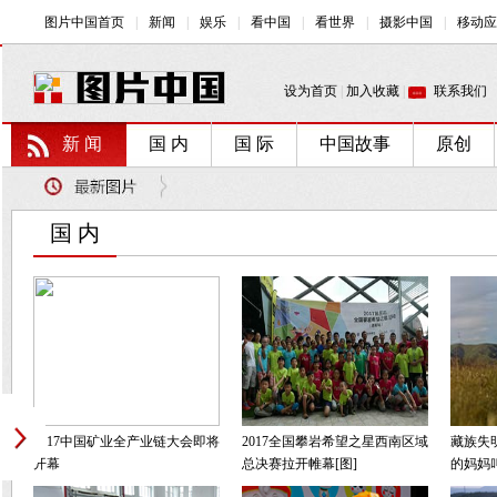
新 闻
国 内
国 际
中国故事
原创
国 内
2017中国矿业全产业链大会即将
2017全国攀岩希望之星西南区域
藏族失
开幕
总决赛拉开帷幕[图]
的妈妈叫