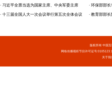
宪法宣誓[组图
·
习近平全票当选为国家主席、中央军委主席
·
环保部部长
[组图]
记者问[组图]
·
十三届全国人大一次会议举行第五次全体会议
·
教育部部长
[组图]
有公平而有质
版权所有 中国互联
网络传播视听节目许可证号:0105123
京
关于我