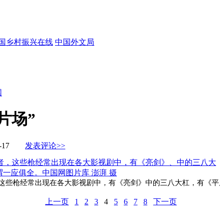
国
片场”
12-17
发表评论>>
些枪经常出现在各大影视剧中，有《亮剑》中的三八大杠，有《平原
上一页
1
2
3
4
5
6
7
8
下一页