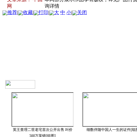
网
询详情
推荐
|
收藏
|
打印
|
大
中
小
|
关闭