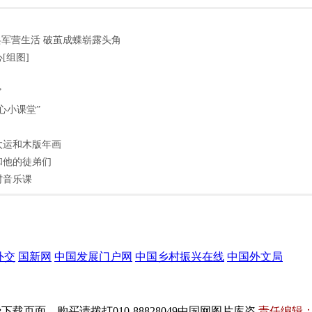
新兵军营生活 破茧成蝶崭露头角
[组图]
”
心小课堂”
太运和木版年画
和他的徒弟们
村音乐课
页面。购买请拨打010-88828049中国网图片库咨
责任编辑：