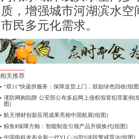
质，增强城市河湖滨水空
市民多元化需求。
相关推荐
“双11”快递拼服务：保障送货上门，鼓励绿色回收[组图
谨防网购陷阱 公安部公布多起网上侵权假冒犯罪案例[
图]
航天增材创新应用成果亮相中国航展[组图]
鲸鱼Ⅱ保障方舱：智能制造引领产品升级换代[组图]
中国电科发布全新一代YLC-16型S波段警戒雷达[组图]