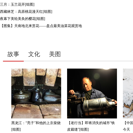
三月：玉兰花开[组图]
西藏林芝：高原桃花漫天红[组图]
夜幕下美轮美奂的樱花[组图]
【图集】天南地北来赏花——盘点最美油菜花观赏地