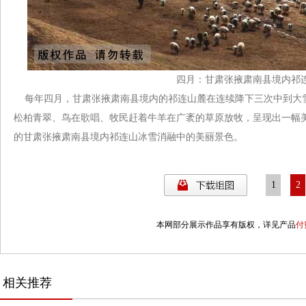
四月
：
甘肃张掖肃南县境内祁
每年四月，甘肃张掖肃南县境内的祁连山麓在连续降下三次中到大雪
松柏青翠、鸟在歌唱、牧民赶着牛羊在广袤的草原放牧，呈现出一幅
的
甘肃张掖肃南县境内祁连山冰雪消融中的美丽景色
。
1
2
本网部分展示作品享有版权，详见产品
付
相关推荐