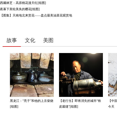
西藏林芝：高原桃花漫天红[组图]
夜幕下美轮美奂的樱花[组图]
【图集】天南地北来赏花——盘点最美油菜花观赏地