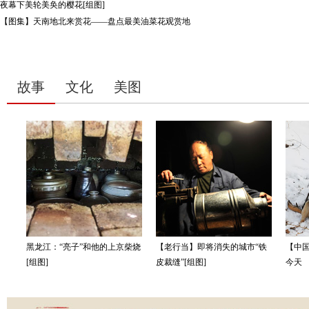
夜幕下美轮美奂的樱花[组图]
【图集】天南地北来赏花——盘点最美油菜花观赏地