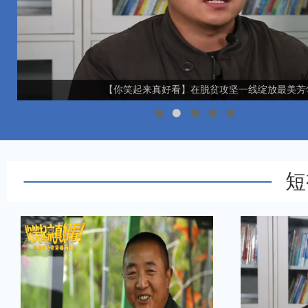
【你笑起来真好看】在脱贫攻坚一线绽放最美芳
短