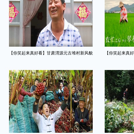
【你笑起来真好看】甘肃渭源元古堆村新风貌
【你笑起来真好