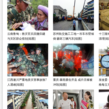
云南鲁甸：救灾官兵回撤归建
苏州轨交施工工地一吊车吊臂倾
十三陵
与灾区群众惜别[组图]
倒 砸坏三辆汽车[组图]
清理[组
江西遂川严重地质灾害事故致7
重庆:暴雨袭击开县 成片庄稼被
发改委
人遇难[组图]
冲毁[组图]
格每立方