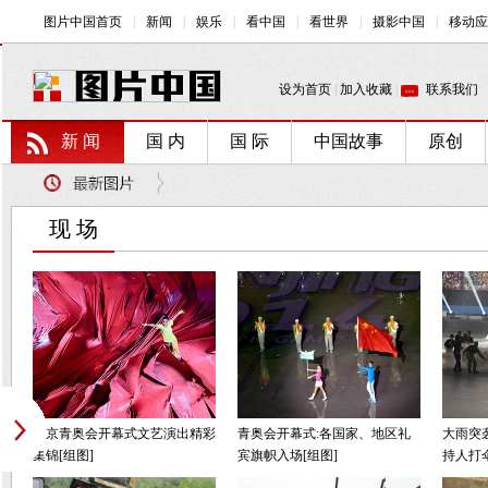
新 闻
国 内
国 际
中国故事
原创
现 场
南京青奥会开幕式文艺演出精彩
青奥会开幕式:各国家、地区礼
大雨突
集锦[组图]
宾旗帜入场[组图]
持人打伞