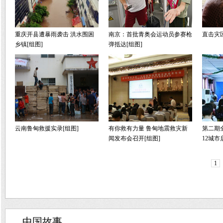
重庆开县遭暴雨袭击 洪水围困
南京：首批青奥会运动员参赛枪
直击灾
乡镇[组图]
弹抵达[组图]
云南鲁甸救援实录[组图]
有你救有力量 鲁甸地震救灾新
第二期
闻发布会召开[组图]
12城市
1