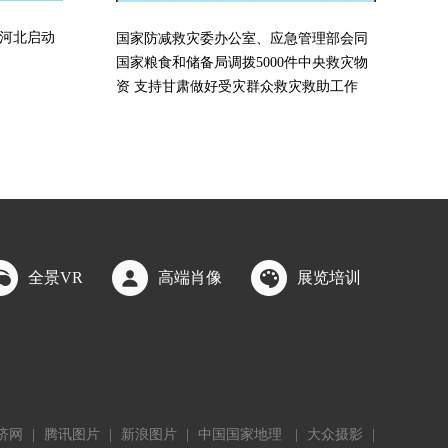
河北启动
国家防减救灾委办公室、应急管理部会同
国家粮食和储备局调拨5000件中央救灾物
资 支持甘肃做好受灾群众救灾救助工作
全景VR
高端肖像
展览培训
济网
|
腾讯图片
|
新浪图片
|
中国国家地理
|
大众摄影
|