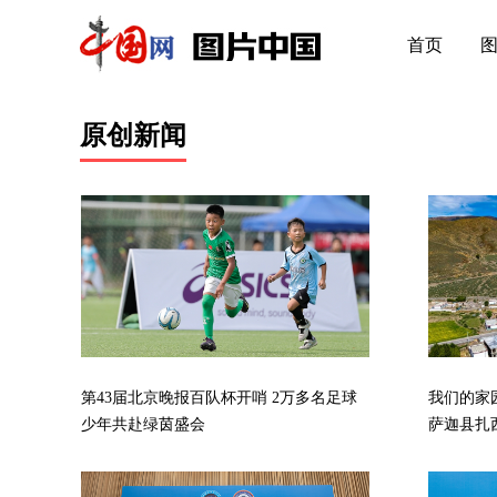
首页
原创新闻
第43届北京晚报百队杯开哨 2万多名足球
我们的家
少年共赴绿茵盛会
萨迦县扎